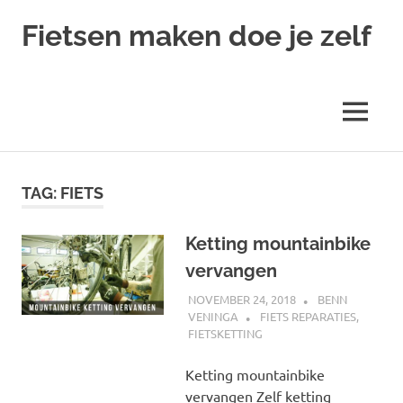
Ga
Fietsen maken doe je zelf
naar
de
Alles
inhoud
over
fietsreparatie
MENU
en
onderhoud
TAG:
FIETS
Ketting mountainbike
vervangen
NOVEMBER 24, 2018
BENN
VENINGA
FIETS REPARATIES
,
FIETSKETTING
Ketting mountainbike
vervangen Zelf ketting