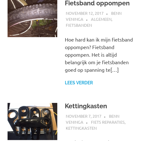
Fietsband oppompen
NOVEMBER 12, 2017
BENN
VENINGA
ALGEMEEN
,
FIETSBANDEN
Hoe hard kan ik mijn fietsband
oppompen? Fietsband
oppompen. Het is altijd
belangrijk om je fietsbanden
goed op spanning te[…]
LEES VERDER
Kettingkasten
NOVEMBER 7, 2017
BENN
VENINGA
FIETS REPARATIES
,
KETTINGKASTEN