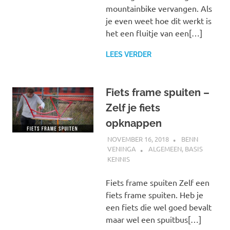
mountainbike vervangen. Als
je even weet hoe dit werkt is
het een fluitje van een[…]
LEES VERDER
Fiets frame spuiten –
Zelf je fiets
opknappen
NOVEMBER 16, 2018
BENN
VENINGA
ALGEMEEN
,
BASIS
KENNIS
Fiets frame spuiten Zelf een
fiets frame spuiten. Heb je
een fiets die wel goed bevalt
maar wel een spuitbus[…]