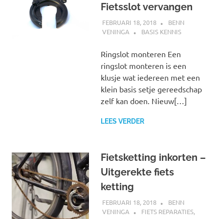
Fietsslot vervangen
FEBRUARI 18, 2018
BENN
VENINGA
BASIS KENNIS
Ringslot monteren Een
ringslot monteren is een
klusje wat iedereen met een
klein basis setje gereedschap
zelf kan doen. Nieuw[…]
LEES VERDER
Fietsketting inkorten –
Uitgerekte fiets
ketting
FEBRUARI 18, 2018
BENN
VENINGA
FIETS REPARATIES
,