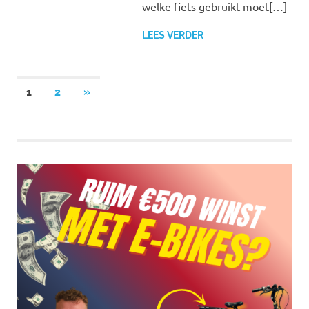
welke fiets gebruikt moet[…]
LEES VERDER
Berichten
VOLGENDE
1
2
»
BERICHTEN
paginering