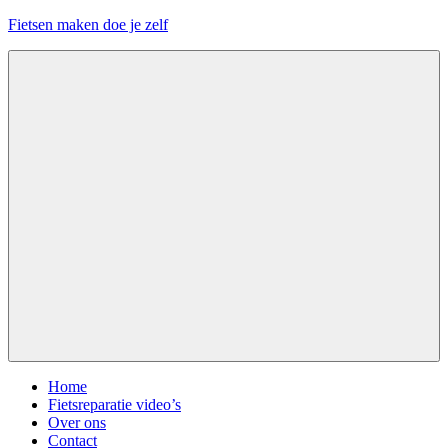
Ga
Fietsen maken doe je zelf
naar
de
Alles
inhoud
over
fietsreparatie
en
onderhoud
Menu
Home
Fietsreparatie video’s
Over ons
Contact