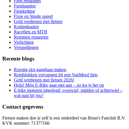
Fiets reparaties
Fietsbanden
Fietsketting
Fixie en Single speed
Geld verdienen met fietsen
Kettingkasten
Racefiets en MTB
Remmen repareren
Verlichting
Versnellingen
Recente blogs
Roestig slot gangbaar maken
Remblokken vervangen bij een VanMoof fiets
Geld verdienen met fietsen 2026!
Help! Mijn E-Bike gaat niet aan – zo los je het op
E-bike motoren uitgelegd: voorwiel, midden of achterwiel –
wat past bij jou?
Contact gegevens
Fietsen maken doe je zelf is een onderdeel van Benn's Fanclub B.V.
KVK nummer: 71377166