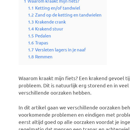
1
Waarom kraakt mijn fiets?
1.1
Ketting en/of tandwiel
1.2
Zand op de ketting en tandwielen
1.3
Krakende crank
1.4
Krakend stuur
1.5
Pedalen
1.6
Trapas
1.7
Versleten lagers in je naaf
1.8
Remmen
Waarom kraakt mijn fiets? Een krakend gevoel t
probleem. Dit is natuurlijk erg storend en in veel
verschillende oorzaken hebben.
In dit artikel gaan we verschillende oorzaken 
voorkomende problemen en eindigen met proble
eerst altijd goed op alle oorzaken voordat je ing
regelmatig dat mensen een trapas en achterwie