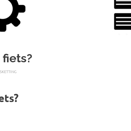
fiets?
TSKETTING
ets?