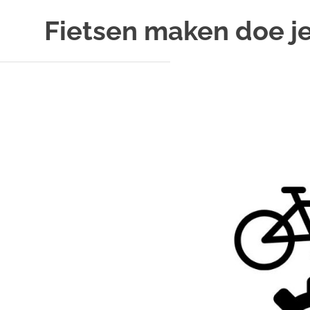
Ga
Fietsen maken doe je
naar
de
Alles
inhoud
over
fietsreparatie
en
onderhoud