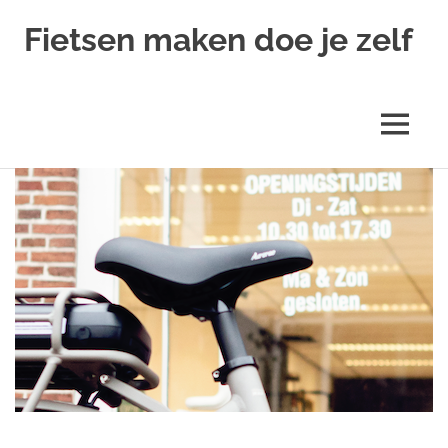
Ga
Fietsen maken doe je zelf
naar
de
Alles
inhoud
over
fietsreparatie
MENU
en
onderhoud