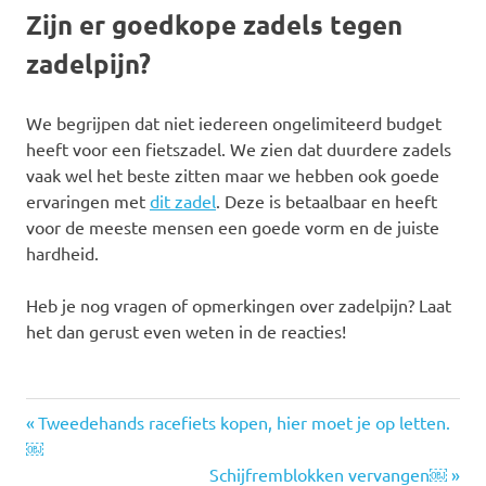
Zijn er goedkope zadels tegen
zadelpijn?
We begrijpen dat niet iedereen ongelimiteerd budget
heeft voor een fietszadel. We zien dat duurdere zadels
vaak wel het beste zitten maar we hebben ook goede
ervaringen met
dit zadel
. Deze is betaalbaar en heeft
voor de meeste mensen een goede vorm en de juiste
hardheid.
Heb je nog vragen of opmerkingen over zadelpijn? Laat
het dan gerust even weten in de reacties!
Vorige
Bericht
Tweedehands racefiets kopen, hier moet je op letten.
bericht:
￼
navigatie
Volgende
Schijfremblokken vervangen￼