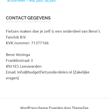
achterwiel – wat past bij jou?
CONTACT GEGEVENS
Fietsen maken doe je zelf is een onderdeel van Benn's
Fanclub B.V.
KVK nummer: 71377166
Benn Veninga
Franklinstraat 3
8921ES Leeuwarden
Email: Info@budgetfietsonderdelen.nl (Zakelijke
vragen)
WordPress thema: Poseidon door ThemeZee.