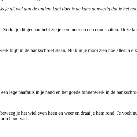
 je dit wel aan de andere kant doet is de kans aanwezig dat je het nooi
 Zodra je dit gedaan hebt zie je een moer en een conus zitten. Deze kun
erk blijft in de bankschroef staan. Nu kun je mooi zien hoe alles in elka
et een lege naafhuls in je hand en het goede binnenwerk in de bankschro
eweeg je het wiel even heen en weer en draai je hem rond. Je voelt nu o
woon hand vast.