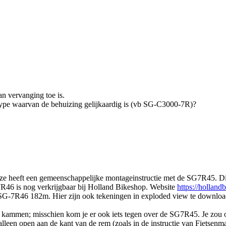
n vervanging toe is.
 type waarvan de behuizing gelijkaardig is (vb SG-C3000-7R)?
heeft een gemeenschappelijke montageinstructie met de SG7R45. Dit be
R46 is nog verkrijgbaar bij Holland Bikeshop. Website
https://hollan
R46 182m. Hier zijn ook tekeningen in exploded view te downloaden.
te kammen; misschien kom je er ook iets tegen over de SG7R45. Je zo
lleen open aan de kant van de rem (zoals in de instructie van Fietsenma