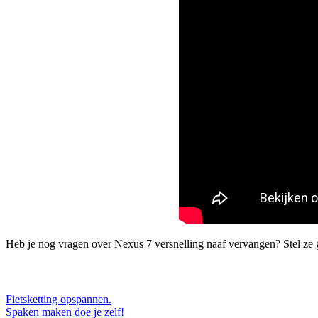
Heb je nog vragen over Nexus 7 versnelling naaf vervangen? Stel ze 
Bericht
Vorige
Fietsketting opspannen.
bericht:
Volgende
Spaken maken doe je zelf!