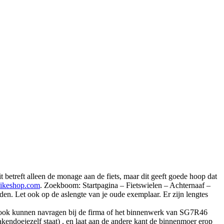
treft alleen de monage aan de fiets, maar dit geeft goede hoop dat
dbikeshop.com
. Zoekboom: Startpagina – Fietswielen – Achternaaf –
 Let ook op de aslengte van je oude exemplaar. Er zijn lengtes
u ook kunnen navragen bij de firma of het binnenwerk van SG7R46
kendoejezelf staat) , en laat aan de andere kant de binnenmoer erop