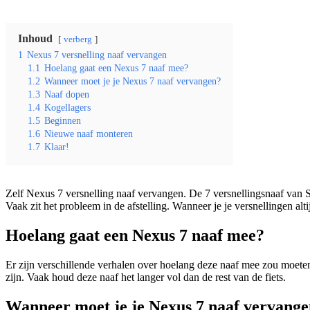
Inhoud
verberg
1
Nexus 7 versnelling naaf vervangen
1.1
Hoelang gaat een Nexus 7 naaf mee?
1.2
Wanneer moet je je Nexus 7 naaf vervangen?
1.3
Naaf dopen
1.4
Kogellagers
1.5
Beginnen
1.6
Nieuwe naaf monteren
1.7
Klaar!
Zelf Nexus 7 versnelling naaf vervangen. De 7 versnellingsnaaf van Shi
Vaak zit het probleem in de afstelling. Wanneer je je versnellingen alt
Hoelang gaat een Nexus 7 naaf mee?
Er zijn verschillende verhalen over hoelang deze naaf mee zou moete
zijn. Vaak houd deze naaf het langer vol dan de rest van de fiets.
Wanneer moet je je Nexus 7 naaf vervang