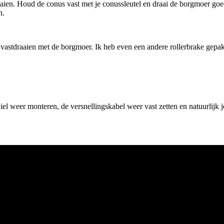
aaien. Houd de conus vast met je conussleutel en draai de borgmoer goed
n.
e vastdraaien met de borgmoer. Ik heb even een andere rollerbrake gepa
el weer monteren, de versnellingskabel weer vast zetten en natuurlijk je