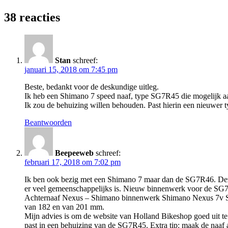
navigatie
bericht:
38 reacties
Stan
schreef:
januari 15, 2018 om 7:45 pm
Beste, bedankt voor de deskundige uitleg.
Ik heb een Shimano 7 speed naaf, type SG7R45 die mogelijk aa
Ik zou de behuizing willen behouden. Past hierin een nieuwer
Beantwoorden
Beepeeweb
schreef:
februari 17, 2018 om 7:02 pm
Ik ben ook bezig met een Shimano 7 maar dan de SG7R46. Deze 
er veel gemeenschappelijks is. Nieuw binnenwerk voor de SG7
Achternaaf Nexus – Shimano binnenwerk Shimano Nexus 7v SG-7
van 182 en van 201 mm.
Mijn advies is om de website van Holland Bikeshop goed uit 
past in een behuizing van de SG7R45. Extra tip: maak de naaf a