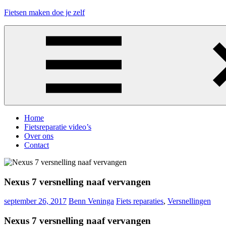
Ga
Fietsen maken doe je zelf
naar
de
Alles
inhoud
over
fietsreparatie
en
onderhoud
Menu
Home
Fietsreparatie video’s
Over ons
Contact
Nexus 7 versnelling naaf vervangen
september 26, 2017
Benn Veninga
Fiets reparaties
,
Versnellingen
Nexus 7 versnelling naaf vervangen