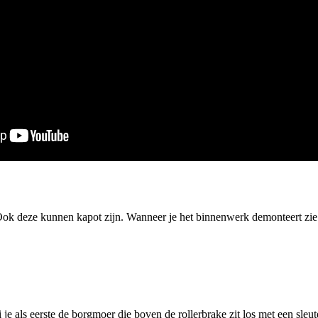
 Ook deze kunnen kapot zijn. Wanneer je het binnenwerk demonteert zie 
e als eerste de borgmoer die boven de rollerbrake zit los met een sleut