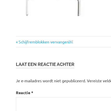
Vorige
Bericht
Schijfremblokken vervangen￼
bericht:
navigatie
LAAT EEN REACTIE ACHTER
Je e-mailadres wordt niet gepubliceerd.
Vereiste vel
Reactie
*