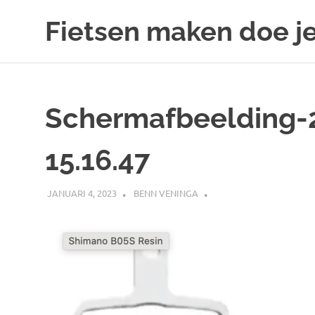
Ga
Fietsen maken doe je
naar
de
Alles
inhoud
over
fietsreparatie
en
Schermafbeelding-
onderhoud
15.16.47
JANUARI 4, 2023
BENN VENINGA