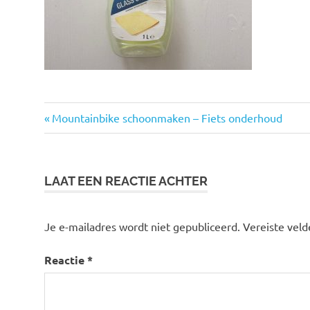
Vorige
Bericht
Mountainbike schoonmaken – Fiets onderhoud
bericht:
navigatie
LAAT EEN REACTIE ACHTER
Je e-mailadres wordt niet gepubliceerd.
Vereiste vel
Reactie
*