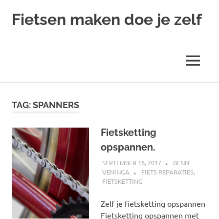
Ga
Fietsen maken doe je zelf
naar
de
Alles
inhoud
over
fietsreparatie
MENU
en
onderhoud
TAG:
SPANNERS
Fietsketting
opspannen.
SEPTEMBER 16, 2017
BENN
VENINGA
FIETS REPARATIES
,
FIETSKETTING
Zelf je fietsketting opspannen
Fietsketting opspannen met