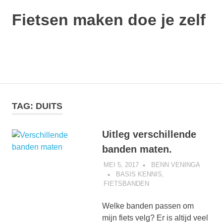
Ga
Fietsen maken doe je zelf
naar
de
Alles
inhoud
over
fietsreparatie
MENU
en
onderhoud
TAG:
DUITS
Uitleg verschillende
banden maten.
MEI 5, 2017
BENN VENINGA
BASIS KENNIS
,
FIETSBANDEN
Welke banden passen om
mijn fiets velg? Er is altijd veel