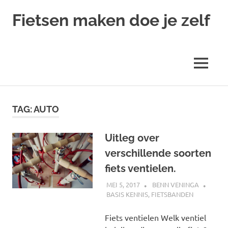
Ga
Fietsen maken doe je zelf
naar
de
Alles
inhoud
over
fietsreparatie
MENU
en
onderhoud
TAG:
AUTO
Uitleg over
verschillende soorten
fiets ventielen.
MEI 5, 2017
BENN VENINGA
BASIS KENNIS
,
FIETSBANDEN
Fiets ventielen Welk ventiel