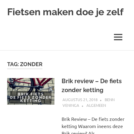
Ga
Fietsen maken doe je zelf
naar
de
Alles
inhoud
over
fietsreparatie
MENU
en
onderhoud
TAG:
ZONDER
Brik review – De fiets
zonder ketting
AUGUSTUS 21, 2018
BENN
VENINGA
ALGEMEEN
Brik Review – De fiets zonder
ketting Waarom ineens deze
Brik review? Als