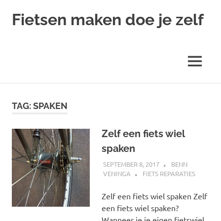
Ga
Fietsen maken doe je zelf
naar
de
Alles
inhoud
over
fietsreparatie
MENU
en
onderhoud
TAG:
SPAKEN
Zelf een fiets wiel
spaken
SEPTEMBER 8, 2017
BENN
VENINGA
FIETS REPARATIES
Zelf een fiets wiel spaken Zelf
een fiets wiel spaken?
Wanneer je je eigen fietswiel