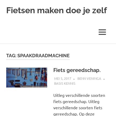
Ga
Fietsen maken doe je zelf
naar
de
Alles
inhoud
over
fietsreparatie
MENU
en
onderhoud
TAG:
SPAAKDRAADMACHINE
Fiets gereedschap.
MEI 5, 2017
BENN VENINGA
BASIS KENNIS
Uitleg verschillende soorten
fiets gereedschap. Uitleg
verschillende soorten fiets
gereedschap. Op deze