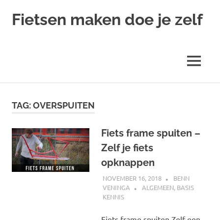
Ga
Fietsen maken doe je zelf
naar
de
Alles
inhoud
over
fietsreparatie
MENU
en
onderhoud
TAG:
OVERSPUITEN
Fiets frame spuiten –
Zelf je fiets
opknappen
NOVEMBER 16, 2018
BENN
VENINGA
ALGEMEEN
,
BASIS
KENNIS
Fiets frame spuiten Zelf een