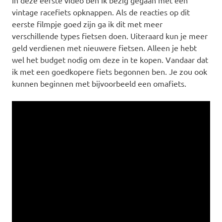
In deze eerste video ben ik bezig gegaan met een
vintage racefiets opknappen. Als de reacties op dit
eerste filmpje goed zijn ga ik dit met meer
verschillende types fietsen doen. Uiteraard kun je meer
geld verdienen met nieuwere fietsen. Alleen je hebt
wel het budget nodig om deze in te kopen. Vandaar dat
ik met een goedkopere fiets begonnen ben. Je zou ook
kunnen beginnen met bijvoorbeeld een omafiets.