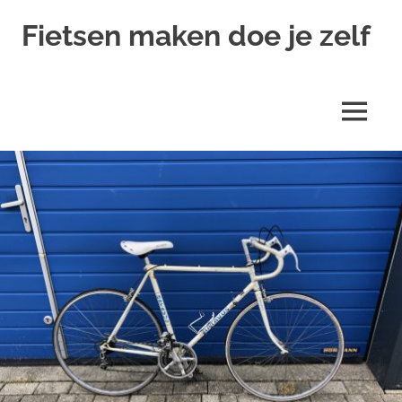
Ga
Fietsen maken doe je zelf
naar
de
Alles
inhoud
over
fietsreparatie
MENU
en
onderhoud