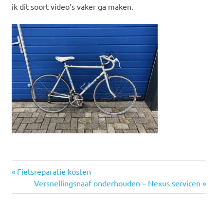
ik dit soort video’s vaker ga maken.
Vorige
Bericht
Fietsreparatie kosten
bericht:
Volgende
Versnellingsnaaf onderhouden – Nexus servicen
navigatie
bericht: