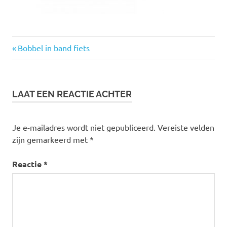
Vorige
Bericht
Bobbel in band fiets
bericht:
navigatie
LAAT EEN REACTIE ACHTER
Je e-mailadres wordt niet gepubliceerd.
Vereiste velden
zijn gemarkeerd met
*
Reactie
*