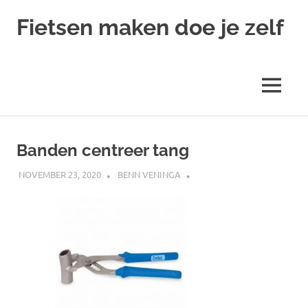
Ga
Fietsen maken doe je zelf
naar
de
Alles
inhoud
over
fietsreparatie
MENU
en
onderhoud
Banden centreer tang
NOVEMBER 23, 2020
BENN VENINGA