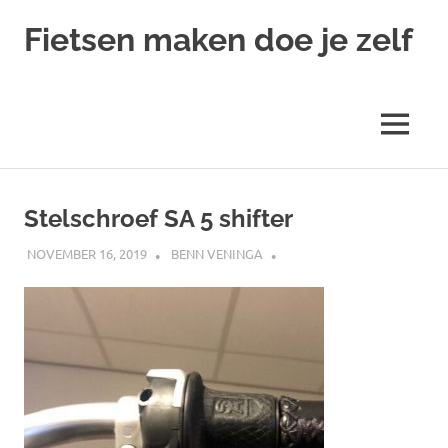
Ga
Fietsen maken doe je zelf
naar
de
Alles
inhoud
over
fietsreparatie
MENU
en
onderhoud
Stelschroef SA 5 shifter
NOVEMBER 16, 2019
BENN VENINGA