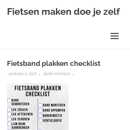
Ga
Fietsen maken doe je zelf
naar
de
Alles
inhoud
over
fietsreparatie
MENU
en
onderhoud
Fietsband plakken checklist
JANUARI 4, 2020
BENN VENINGA