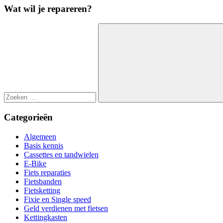
Wat wil je repareren?
Zoeken
naar:
Zoeken
Categorieën
Algemeen
Basis kennis
Cassettes en tandwielen
E-Bike
Fiets reparaties
Fietsbanden
Fietsketting
Fixie en Single speed
Geld verdienen met fietsen
Kettingkasten