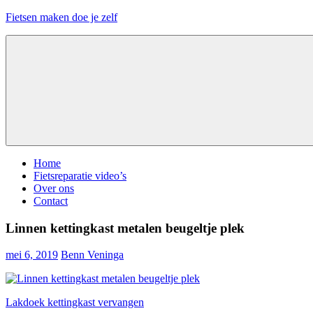
Ga
Fietsen maken doe je zelf
naar
de
Alles
inhoud
over
fietsreparatie
en
onderhoud
Menu
Home
Fietsreparatie video’s
Over ons
Contact
Linnen kettingkast metalen beugeltje plek
mei 6, 2019
Benn Veninga
Bericht
Vorige
Lakdoek kettingkast vervangen