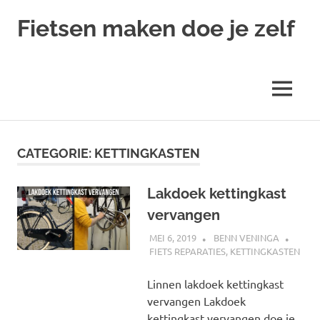
Ga
Fietsen maken doe je zelf
naar
de
Alles
inhoud
over
fietsreparatie
MENU
en
onderhoud
CATEGORIE:
KETTINGKASTEN
Lakdoek kettingkast
vervangen
MEI 6, 2019
BENN VENINGA
FIETS REPARATIES
,
KETTINGKASTEN
Linnen lakdoek kettingkast
vervangen Lakdoek
kettingkast vervangen doe je