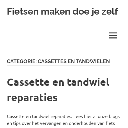
Ga
Fietsen maken doe je zelf
naar
de
Alles
inhoud
over
fietsreparatie
MENU
en
onderhoud
CATEGORIE:
CASSETTES EN TANDWIELEN
Cassette en tandwiel
reparaties
Cassette en tandwiel reparaties. Lees hier al onze blogs
en tips over het vervangen en onderhouden van fiets