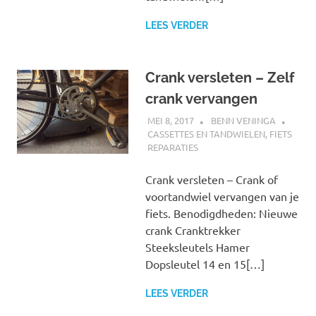
LEES VERDER
Crank versleten – Zelf
crank vervangen
MEI 8, 2017
BENN VENINGA
CASSETTES EN TANDWIELEN
,
FIETS
REPARATIES
Crank versleten – Crank of
voortandwiel vervangen van je
fiets. Benodigdheden: Nieuwe
crank Cranktrekker
Steeksleutels Hamer
Dopsleutel 14 en 15[…]
LEES VERDER