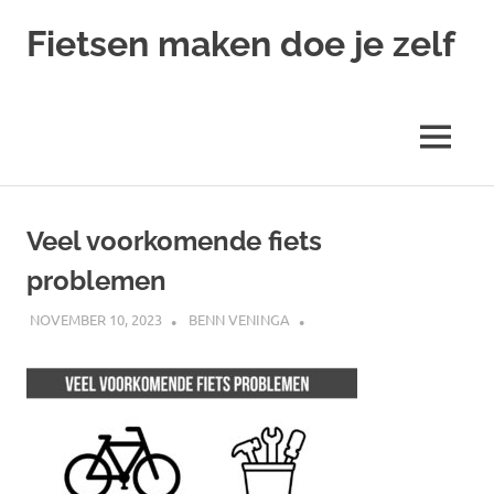
Ga
Fietsen maken doe je zelf
naar
de
Alles
inhoud
over
fietsreparatie
MENU
en
onderhoud
Veel voorkomende fiets
problemen
NOVEMBER 10, 2023
BENN VENINGA