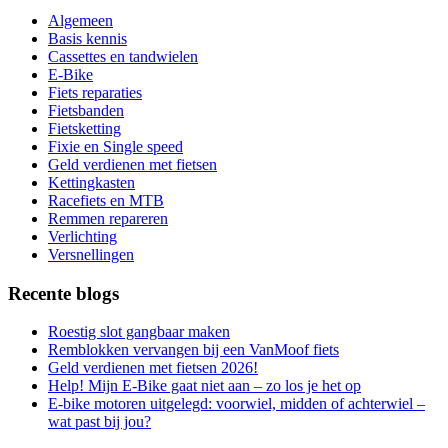
Algemeen
Basis kennis
Cassettes en tandwielen
E-Bike
Fiets reparaties
Fietsbanden
Fietsketting
Fixie en Single speed
Geld verdienen met fietsen
Kettingkasten
Racefiets en MTB
Remmen repareren
Verlichting
Versnellingen
Recente blogs
Roestig slot gangbaar maken
Remblokken vervangen bij een VanMoof fiets
Geld verdienen met fietsen 2026!
Help! Mijn E-Bike gaat niet aan – zo los je het op
E-bike motoren uitgelegd: voorwiel, midden of achterwiel –
wat past bij jou?