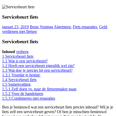
Servicebeurt fiets
januari 23, 2019
Benn Veninga
Algemeen
,
Fiets reparaties
,
Geld
verdienen met fietsen
Servicebeurt fiets
Inhoud
verberg
1
Servicebeurt fiets
1.1
Wat is een servicebeurt?
1.2
Heeft een servicebeurt eigenlijk wel zin?
1.3
Wat doe je precies bij een servicebeurt?
1.3.1
Voordat je begint:
1.4
Servicebeurt fiets
1.5
Samenvatting
1.5.1
Zelf doen vs. naar de fietsenmaker gaan
1.5.2
Voor de handelaren
1.5.3
Combineren met reparaties
Ben je benieuwd wat een servicebeurt fiets precies inhoud? Wil je je
fiets zelf een servicebeurt geven? Of ben je misschien benieuwd