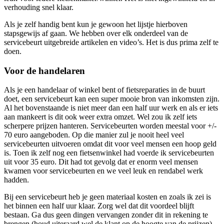
verhouding snel klaar.
Als je zelf handig bent kun je gewoon het lijstje hierboven
stapsgewijs af gaan. We hebben over elk onderdeel van de
servicebeurt uitgebreide artikelen en video’s. Het is dus prima zelf te
doen.
Voor de handelaren
Als je een handelaar of winkel bent of fietsreparaties in de buurt
doet, een servicebeurt kan een super mooie bron van inkomsten zijn.
Al het bovenstaande is niet meer dan een half uur werk en als er iets
aan mankeert is dit ook weer extra omzet. Wel zou ik zelf iets
scherpere prijzen hanteren. Servicebeurten worden meestal voor +/-
70 euro aangeboden. Op die manier zul je nooit heel veel
servicebeurten uitvoeren omdat dit voor veel mensen een hoop geld
is. Toen ik zelf nog een fietsenwinkel had voerde ik servicebeurten
uit voor 35 euro. Dit had tot gevolg dat er enorm veel mensen
kwamen voor servicebeurten en we veel leuk en rendabel werk
hadden.
Bij een servicebeurt heb je geen materiaal kosten en zoals ik zei is
het binnen een half uur klaar. Zorg wel dat dit voordeel blijft
bestaan. Ga dus geen dingen vervangen zonder dit in rekening te
brengen (houd uiteraard wel de klant op de hoogte van de prijzen).