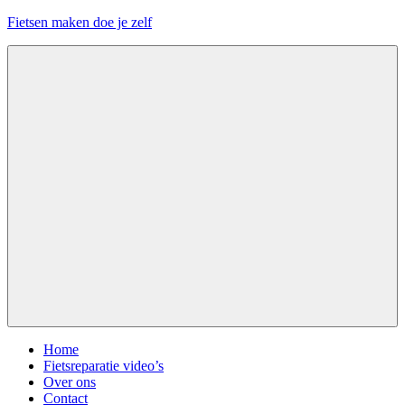
Ga
Fietsen maken doe je zelf
naar
de
Alles
inhoud
over
fietsreparatie
en
onderhoud
Menu
Home
Fietsreparatie video’s
Over ons
Contact