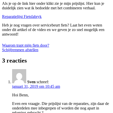
Als je op de link hier onder klikt zie je mijn prijslijst. Hier kun je
duidelijk zien wat ik bedoelde met het combineren verhaal.
Reparatielijst Fietsfabryk
Heb je nog vragen over servicebeurt fiets? Laat het even weten
onder dit artikel of de video en we geven je zo snel mogelijk een
antwoord!
Bericht
Vorige
Waarom trapt mijn fiets door?
bericht:
Volgende
Schijfremmen afstellen
navigatie
bericht:
3 reacties
Sven
schreef:
januari 31, 2019 om 10:45 am
Hoi Benn,
Even een vraagje. Die prijslijst van de reparaties, zijn daar de
onderdelen mee inbegrepen of worden die nog apart in
rekening gebracht ?