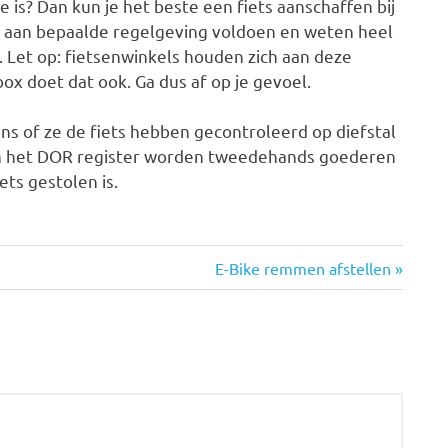
de is? Dan kun je het beste een fiets aanschaffen bij
n aan bepaalde regelgeving voldoen en weten heel
 Let op: fietsenwinkels houden zich aan deze
ox doet dat ook. Ga dus af op je gevoel.
ens of ze de fiets hebben gecontroleerd op diefstal
In het DOR register worden tweedehands goederen
ets gestolen is.
Volgende
E-Bike remmen afstellen
bericht: