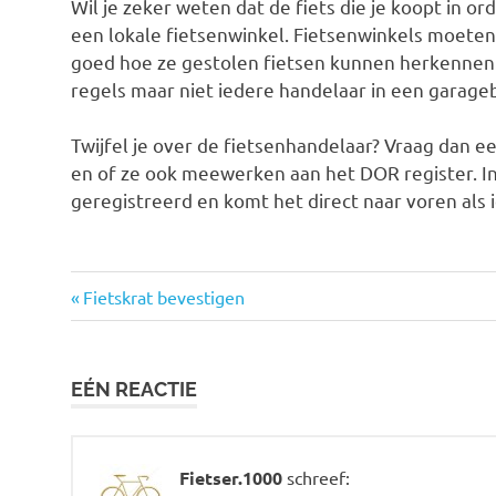
Wil je zeker weten dat de fiets die je koopt in or
een lokale fietsenwinkel. Fietsenwinkels moete
goed hoe ze gestolen fietsen kunnen herkennen.
regels maar niet iedere handelaar in een garageb
Twijfel je over de fietsenhandelaar? Vraag dan e
en of ze ook meewerken aan het DOR register. 
geregistreerd en komt het direct naar voren als i
Vorige
Bericht
Fietskrat bevestigen
bericht:
navigatie
EÉN REACTIE
Fietser.1000
schreef: