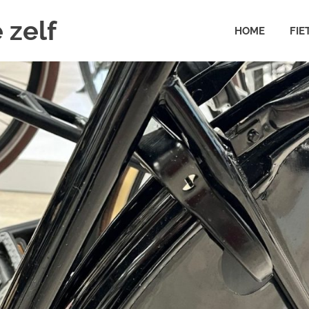
 zelf
HOME
FIE