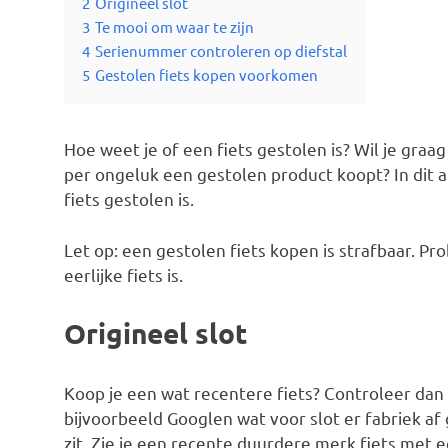
2
Origineel slot
3
Te mooi om waar te zijn
4
Serienummer controleren op diefstal
5
Gestolen fiets kopen voorkomen
Hoe weet je of een fiets gestolen is? Wil je gra
per ongeluk een gestolen product koopt? In dit ar
fiets gestolen is.
Let op: een gestolen fiets kopen is strafbaar. Pr
eerlijke fiets is.
Origineel slot
Koop je een wat recentere fiets? Controleer dan e
bijvoorbeeld Googlen wat voor slot er fabriek af
zit. Zie je een recente duurdere merk fiets met ee