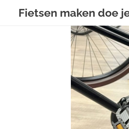
Ga
Fietsen maken doe je
naar
de
Alles
inhoud
over
fietsreparatie
en
onderhoud